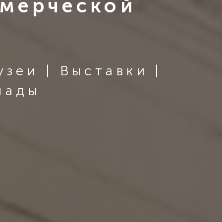
ммерческой
зеи | Выставки |
лады