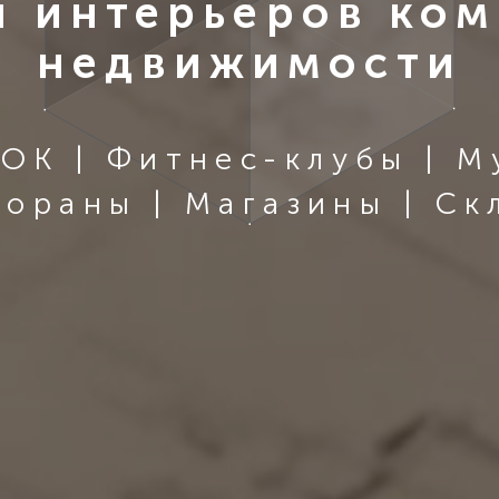
и интерьеров ко
недвижимости
ОК | Фитнес-клубы | Му
тораны | Магазины | Ск