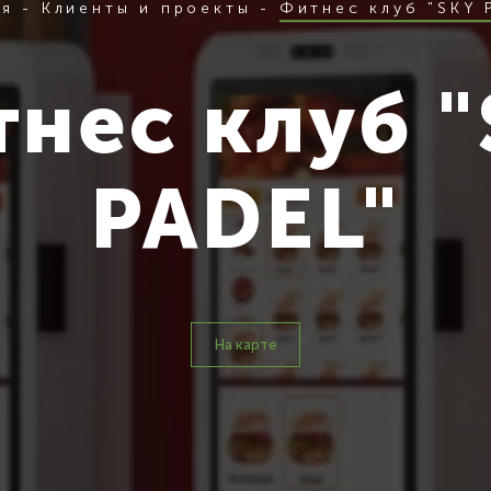
ая
-
Клиенты и проекты
-
Фитнес клуб "SKY 
нес клуб 
PADEL"
На карте