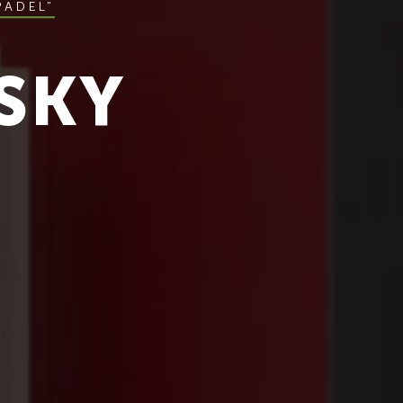
PADEL"
"SKY