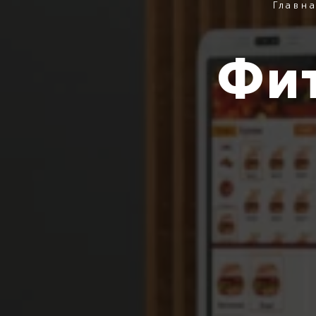
Главн
Фит