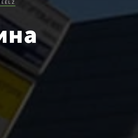
FEELZ
ина