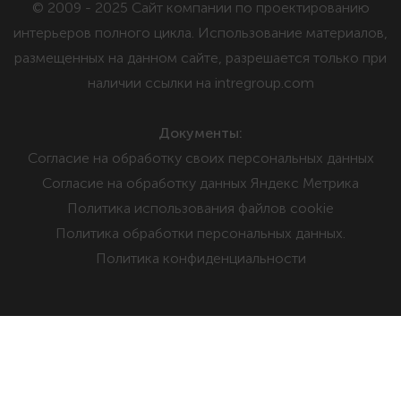
© 2009 - 2025 Сайт компании по проектированию
интерьеров полного цикла. Использование материалов,
размещенных на данном сайте, разрешается только при
наличии ссылки на intregroup.com
Документы:
Cогласие на обработку своих персональных данных
Cогласие на обработку данных Яндекс Метрика
Политика использования файлов cookie
Политика обработки персональных данных.
Политика конфиденциальности